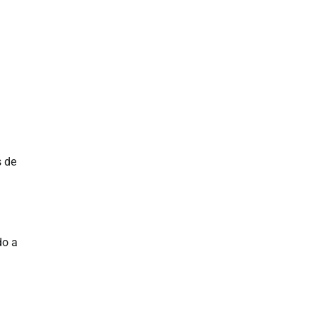
s de
do a