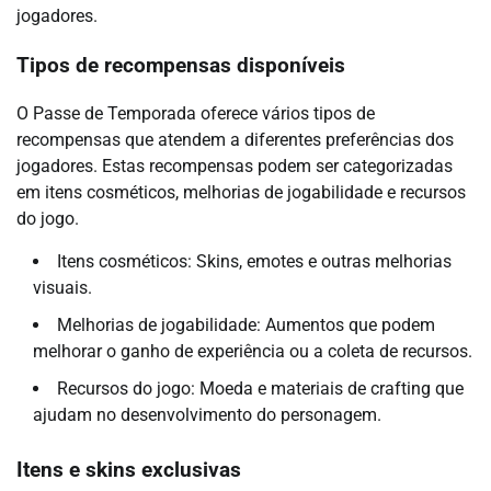
jogadores.
Tipos de recompensas disponíveis
O Passe de Temporada oferece vários tipos de
recompensas que atendem a diferentes preferências dos
jogadores. Estas recompensas podem ser categorizadas
em itens cosméticos, melhorias de jogabilidade e recursos
do jogo.
Itens cosméticos: Skins, emotes e outras melhorias
visuais.
Melhorias de jogabilidade: Aumentos que podem
melhorar o ganho de experiência ou a coleta de recursos.
Recursos do jogo: Moeda e materiais de crafting que
ajudam no desenvolvimento do personagem.
Itens e skins exclusivas