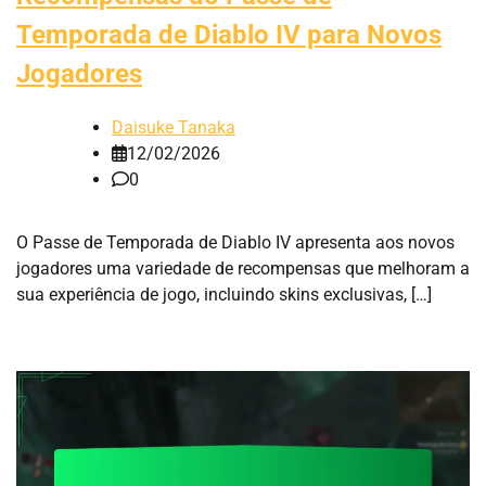
Temporada de Diablo IV para Novos
Jogadores
Daisuke Tanaka
12/02/2026
0
O Passe de Temporada de Diablo IV apresenta aos novos
jogadores uma variedade de recompensas que melhoram a
sua experiência de jogo, incluindo skins exclusivas, […]