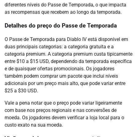
diferentes níveis do Passe de Temporada, o que impacta
as recompensas que recebem ao longo da temporada.
Detalhes do preço do Passe de Temporada
O Passe de Temporada para Diablo IV está disponível em
duas principais categorias: a categoria gratuita e a
categoria premium. A categoria premium custa tipicamente
entre $10 a $15 USD, dependendo da temporada específica
e de quaisquer ofertas promocionais. Os jogadores
também podem comprar um pacote que inclui níveis
adicionais por um preço mais alto, que pode variar entre
$25 a $30 USD.
Vale a pena notar que o preço pode variar ligeiramente
com base nos preços regionais e nas conversões de
moeda. Os jogadores devem verificar a loja local para o
custo exato na sua moeda.