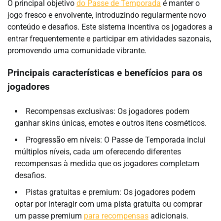
O principal objetivo
do Passe de Temporada
é manter o
jogo fresco e envolvente, introduzindo regularmente novo
conteúdo e desafios. Este sistema incentiva os jogadores a
entrar frequentemente e participar em atividades sazonais,
promovendo uma comunidade vibrante.
Principais características e benefícios para os
jogadores
Recompensas exclusivas: Os jogadores podem
ganhar skins únicas, emotes e outros itens cosméticos.
Progressão em níveis: O Passe de Temporada inclui
múltiplos níveis, cada um oferecendo diferentes
recompensas à medida que os jogadores completam
desafios.
Pistas gratuitas e premium: Os jogadores podem
optar por interagir com uma pista gratuita ou comprar
um passe premium
para recompensas
adicionais.