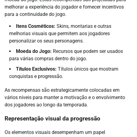
melhorar a experiência do jogador e fornecer incentivos
para a continuidade do jogo.
Itens Cosméticos:
Skins, montarias e outras
melhorias visuais que permitem aos jogadores
personalizar os seus personagens.
Moeda do Jogo:
Recursos que podem ser usados
para várias compras dentro do jogo.
Títulos Exclusivos:
Títulos únicos que mostram
conquistas e progressão.
As recompensas são estrategicamente colocadas em
vários níveis para manter a motivação e o envolvimento
dos jogadores ao longo da temporada.
Representação visual da progressão
Os elementos visuais desempenham um papel