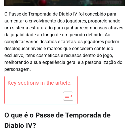
O Passe de Temporada de Diablo IV foi concebido para
aumentar o envolvimento dos jogadores, proporcionando
um sistema estruturado para ganhar recompensas através
da jogabilidade ao longo de um período definido. Ao
completar vários desafios e tarefas, os jogadores podem
desbloquear níveis e marcos que concedem conteúdo
exclusivo, itens cosméticos e recursos dentro do jogo,
melhorando a sua experiência geral e a personalização do
personagem.
Key sections in the article:
O que é o Passe de Temporada de
Diablo IV?