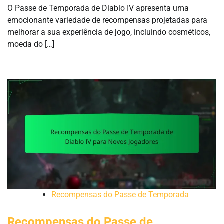
O Passe de Temporada de Diablo IV apresenta uma
emocionante variedade de recompensas projetadas para
melhorar a sua experiência de jogo, incluindo cosméticos,
moeda do […]
Recompensas do Passe de Temporada
Recompensas do Passe de