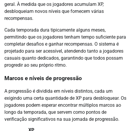
geral. À medida que os jogadores acumulam XP,
desbloqueiam novos níveis que fornecem várias
recompensas.
Cada temporada dura tipicamente alguns meses,
permitindo que os jogadores tenham tempo suficiente para
completar desafios e ganhar recompensas. O sistema é
projetado para ser acessível, atendendo tanto a jogadores
casuais quanto dedicados, garantindo que todos possam
progredir ao seu próprio ritmo.
Marcos e níveis de progressão
A progressão é dividida em níveis distintos, cada um
exigindo uma certa quantidade de XP para desbloquear. Os
jogadores podem esperar encontrar múltiplos marcos ao
longo da temporada, que servem como pontos de
verificação significativos na sua jornada de progressão.
XP