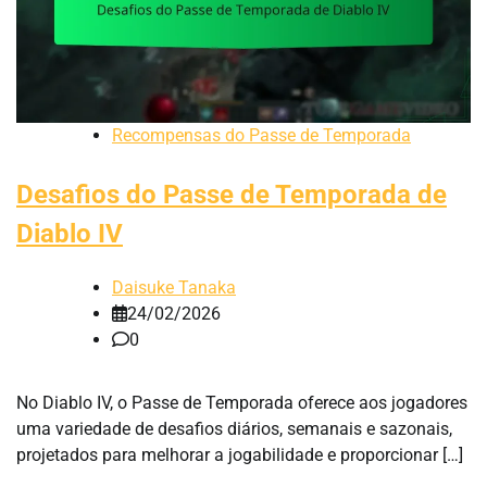
Recompensas do Passe de Temporada
Desafios do Passe de Temporada de
Diablo IV
Daisuke Tanaka
24/02/2026
0
No Diablo IV, o Passe de Temporada oferece aos jogadores
uma variedade de desafios diários, semanais e sazonais,
projetados para melhorar a jogabilidade e proporcionar […]