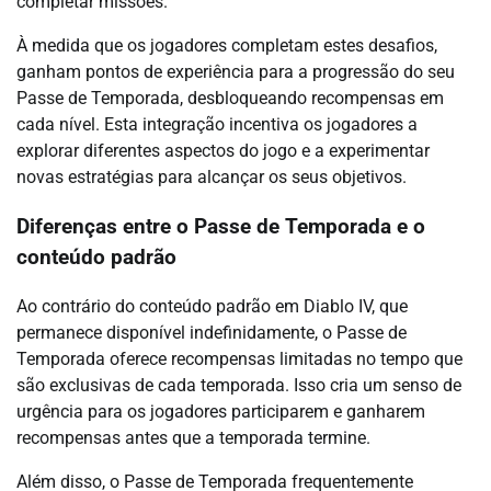
completar missões.
À medida que os jogadores completam estes desafios,
ganham pontos de experiência para a progressão do seu
Passe de Temporada, desbloqueando recompensas em
cada nível. Esta integração incentiva os jogadores a
explorar diferentes aspectos do jogo e a experimentar
novas estratégias para alcançar os seus objetivos.
Diferenças entre o Passe de Temporada e o
conteúdo padrão
Ao contrário do conteúdo padrão em Diablo IV, que
permanece disponível indefinidamente, o Passe de
Temporada oferece recompensas limitadas no tempo que
são exclusivas de cada temporada. Isso cria um senso de
urgência para os jogadores participarem e ganharem
recompensas antes que a temporada termine.
Além disso, o Passe de Temporada frequentemente