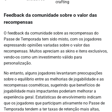
crafting
Feedback da comunidade sobre o valor das
recompensas
O feedback da comunidade sobre as recompensas do
Passe de Temporada tem sido misto, com os jogadores
expressando opiniões variadas sobre o valor das
recompensas. Muitos apreciam as skins e itens exclusivos,
vendo-os como um investimento válido para
personalização.
No entanto, alguns jogadores levantaram preocupações
sobre o equilíbrio entre as melhorias de jogabilidade e as
recompensas cosméticas, sugerindo que benefícios de
jogabilidade mais impactantes poderiam melhorar a
experiência geral. Estatísticas de envolvimento indicam
que os jogadores que participam ativamente no Passe de
Temporada tendem a ter taxas de retenção mais altas,