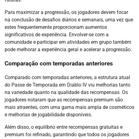
Para maximizar a progressão, os jogadores devem focar
na conclusão de desafios diários e semanais, uma vez que
estes frequentemente proporcionam aumentos
significativos de experiência. Envolver-se com a
comunidade e participar em atividades em grupo também
pode melhorar a experiência geral e acelerar a progressão.
Comparação com temporadas anteriores
Comparado com temporadas anteriores, a estrutura atual
do Passe de Temporada em Diablo IV viu melhorias tanto
na variedade quanto na qualidade das recompensas. Os
jogadores notaram que as recompensas premium são
mais atraentes, com uma gama mais ampla de cosméticos
e melhorias de jogabilidade disponíveis.
Além disso, o equilíbrio entre recompensas gratuitas e
premium foi refinado, garantindo que todos os jogadores