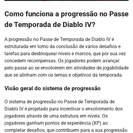
Como funciona a progressão no Passe
de Temporada de Diablo IV?
A progressão no Passe de Temporada de Diablo IV é
estruturada em torno da conclusão de vários desafios e
tarefas para desbloquear níveis e marcos, que por sua vez
concedem recompensas. Os jogadores podem avançar
pelo passe ao se envolverem em atividades de jogabilidade
que se alinham com os temas e objetivos da temporada.
Visão geral do sistema de progressão
O sistema de progressão no Passe de Temporada de
Diablo IV é projetado para incentivar o envolvimento dos
jogadores através de uma estrutura em níveis. Os
jogadores ganham pontos de experiência (XP) ao
completar desafios, que contribuem para a sua progressão