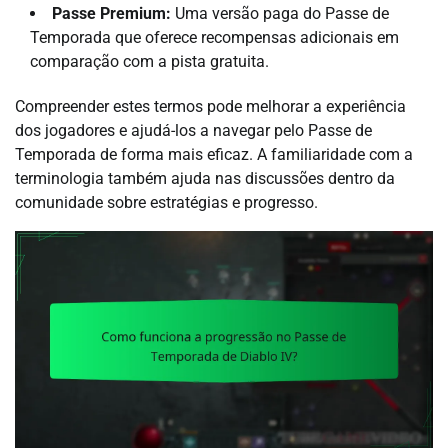
Passe Premium:
Uma versão paga do Passe de
Temporada que oferece recompensas adicionais em
comparação com a pista gratuita.
Compreender estes termos pode melhorar a experiência
dos jogadores e ajudá-los a navegar pelo Passe de
Temporada de forma mais eficaz. A familiaridade com a
terminologia também ajuda nas discussões dentro da
comunidade sobre estratégias e progresso.