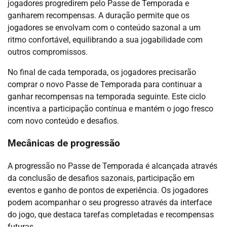
jogadores progredirem pelo Passe de Temporada e
ganharem recompensas. A duração permite que os
jogadores se envolvam com o conteúdo sazonal a um
ritmo confortável, equilibrando a sua jogabilidade com
outros compromissos.
No final de cada temporada, os jogadores precisarão
comprar o novo Passe de Temporada para continuar a
ganhar recompensas na temporada seguinte. Este ciclo
incentiva a participação contínua e mantém o jogo fresco
com novo conteúdo e desafios.
Mecânicas de progressão
A progressão no Passe de Temporada é alcançada através
da conclusão de desafios sazonais, participação em
eventos e ganho de pontos de experiência. Os jogadores
podem acompanhar o seu progresso através da interface
do jogo, que destaca tarefas completadas e recompensas
futuras.