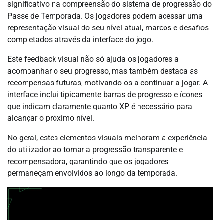
significativo na compreensão do sistema de progressão do
Passe de Temporada. Os jogadores podem acessar uma
representação visual do seu nível atual, marcos e desafios
completados através da interface do jogo.
Este feedback visual não só ajuda os jogadores a
acompanhar o seu progresso, mas também destaca as
recompensas futuras, motivando-os a continuar a jogar. A
interface inclui tipicamente barras de progresso e ícones
que indicam claramente quanto XP é necessário para
alcançar o próximo nível.
No geral, estes elementos visuais melhoram a experiência
do utilizador ao tornar a progressão transparente e
recompensadora, garantindo que os jogadores
permaneçam envolvidos ao longo da temporada.