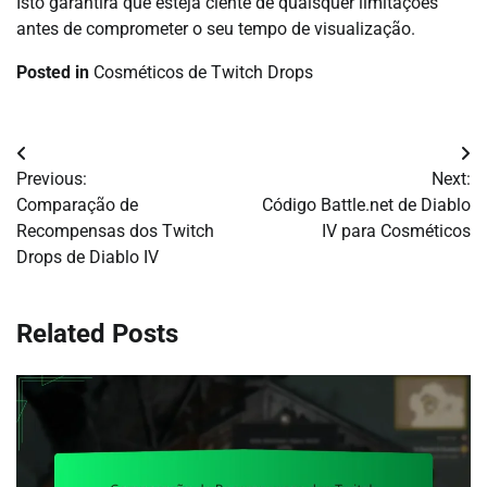
Isto garantirá que esteja ciente de quaisquer limitações
antes de comprometer o seu tempo de visualização.
Posted in
Cosméticos de Twitch Drops
Post
Previous:
Next:
navigation
Comparação de
Código Battle.net de Diablo
Recompensas dos Twitch
IV para Cosméticos
Drops de Diablo IV
Related Posts