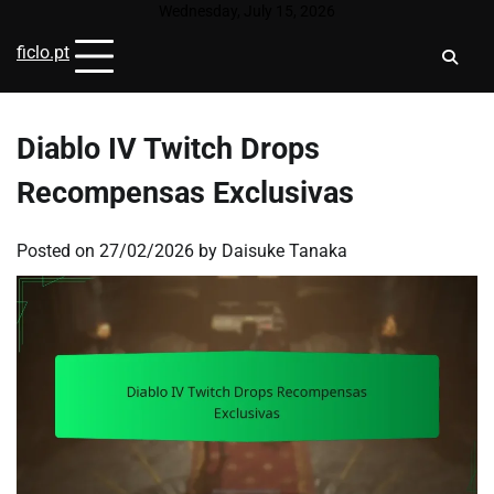
Skip
Wednesday, July 15, 2026
to
ficlo.pt
content
Diablo IV Twitch Drops
Recompensas Exclusivas
Posted on
27/02/2026
by
Daisuke Tanaka