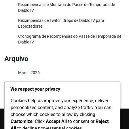
Recompensas de Montaria do Passe de Temporada de
Diablo IV
Recompensas de Twitch Drops de Diablo IV para
Espectadores
Cronograma de Recompensas do Passe de Temporada de
Diablo IV
Arquivo
March 2026
February 2026
We respect your privacy
Cookies help us improve your experience, deliver
personalized content, and analyze traffic. You can
Categorias
choose which cookies to allow by clicking
Customize
. Click
Accept All
to consent or
Reject
Cosméticos de Twitch Drops
All
to decline non-essential cookies.