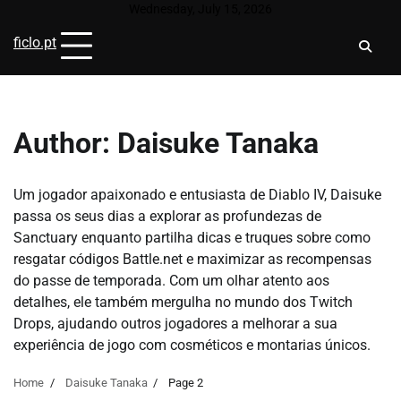
Skip
Wednesday, July 15, 2026
to
ficlo.pt
content
Author:
Daisuke Tanaka
Um jogador apaixonado e entusiasta de Diablo IV, Daisuke
passa os seus dias a explorar as profundezas de
Sanctuary enquanto partilha dicas e truques sobre como
resgatar códigos Battle.net e maximizar as recompensas
do passe de temporada. Com um olhar atento aos
detalhes, ele também mergulha no mundo dos Twitch
Drops, ajudando outros jogadores a melhorar a sua
experiência de jogo com cosméticos e montarias únicos.
Home
Daisuke Tanaka
Page 2