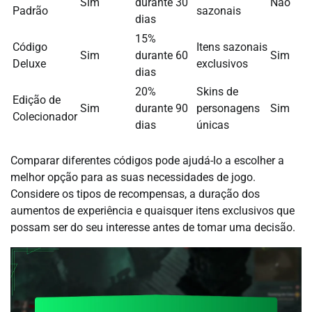
Sim
durante 30
Não
Padrão
sazonais
dias
15%
Código
Itens sazonais
Sim
durante 60
Sim
Deluxe
exclusivos
dias
20%
Skins de
Edição de
Sim
durante 90
personagens
Sim
Colecionador
dias
únicas
Comparar diferentes códigos pode ajudá-lo a escolher a
melhor opção para as suas necessidades de jogo.
Considere os tipos de recompensas, a duração dos
aumentos de experiência e quaisquer itens exclusivos que
possam ser do seu interesse antes de tomar uma decisão.