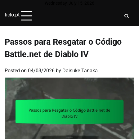
Skip
Wednesday, July 15, 2026
to
ficlo.pt
content
Passos para Resgatar o Código
Battle.net de Diablo IV
Posted on
04/03/2026
by
Daisuke Tanaka