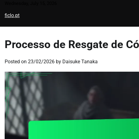
Skip
Wednesday, July 15, 2026
to
ficlo.pt
content
Processo de Resgate de Cód
Posted on
23/02/2026
by
Daisuke Tanaka