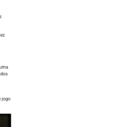
l
vez
 uma
ados
 jogo